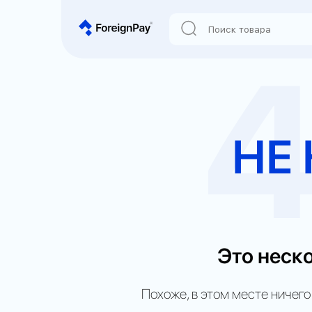
Для работы
Для игр
Zoom
1954 Alcatraz
TikTok
EA Games
Open magic
Dont Starve Together
Lovart.ai
Accident
НЕ
Nijijorney
EA SPORTS FC26
Sentry
Horizon Forbidden West
OpenArt
Farming Simulator 25
Lovable
Kingdom Come Deliverance 
D-iD
Clans
Clipdrop
Fallout 4
Перейти в каталог
Это неско
Похоже, в этом месте ничего